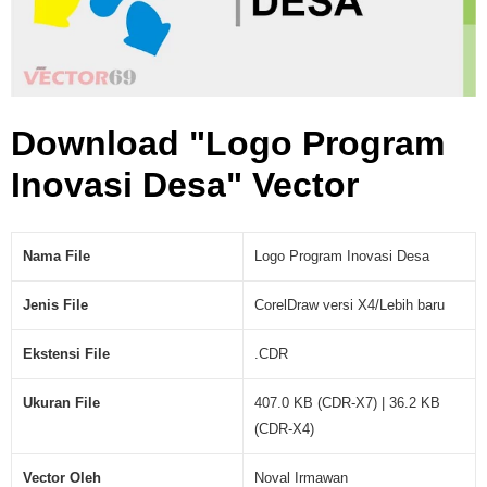
s
a
(
.
C
Download "Logo Program
D
R
Inovasi Desa" Vector
)
Nama File
Logo Program Inovasi Desa
Jenis File
CorelDraw versi X4/Lebih baru
Ekstensi File
.CDR
Ukuran File
407.0 KB (CDR-X7) | 36.2 KB
(CDR-X4)
Vector Oleh
Noval Irmawan