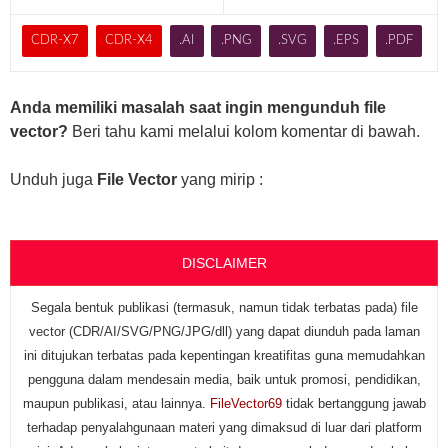
CDR-X7
CDR-X4
.AI
.PNG
.SVG
.EPS
.PDF
Anda memiliki masalah saat ingin mengunduh file
vector?
Beri tahu kami melalui kolom komentar di bawah.
Unduh juga
File Vector
yang mirip :
DISCLAIMER
Segala bentuk publikasi (termasuk, namun tidak terbatas pada) file
vector (CDR/AI/SVG/PNG/JPG/dll) yang dapat diunduh pada laman
ini ditujukan terbatas pada kepentingan kreatifitas guna memudahkan
pengguna dalam mendesain media, baik untuk promosi, pendidikan,
maupun publikasi, atau lainnya.
FileVector69
tidak bertanggung jawab
terhadap penyalahgunaan materi yang dimaksud di luar dari platform