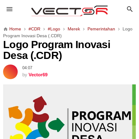
L
o
g
o
Home
#CDR
#Logo
Merek
Pemerintahan
Logo
P
Program Inovasi Desa (.CDR)
r
Logo Program Inovasi
o
Desa (.CDR)
g
r
04:07
a
by
Vector69
m
I
n
o
v
a
s
i
D
e