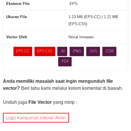
m
Ekstensi File
.EPS
u
r
Ukuran File
1.23 MB (EPS-CC) | 1.21 MB
(
(EPS-CS5)
.
E
Vector Oleh
Noval Irmawan
P
S
EPS-CC
EPS-CS5
.AI
.PNG
.SVG
.CDR
)
.PDF
Anda memiliki masalah saat ingin mengunduh file
vector?
Beri tahu kami melalui kolom komentar di bawah.
Unduh juga
File Vector
yang mirip :
Logo Kampanye Jokowi-Amin