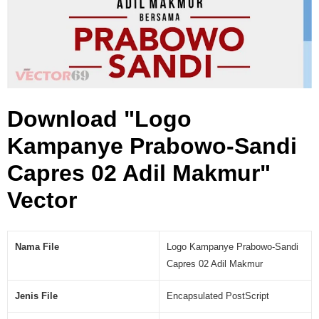
S
a
n
d
i
C
a
Download "Logo
p
r
Kampanye Prabowo-Sandi
e
Capres 02 Adil Makmur"
s
0
Vector
2
A
d
i
Nama File
Logo Kampanye Prabowo-Sandi
l
Capres 02 Adil Makmur
M
a
Jenis File
Encapsulated PostScript
k