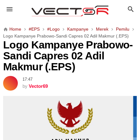
L
o
g
o
Home
#EPS
#Logo
Kampanye
Merek
Pemilu
K
Logo Kampanye Prabowo-Sandi Capres 02 Adil Makmur (.EPS)
a
Logo Kampanye Prabowo-
m
Sandi Capres 02 Adil
p
a
Makmur (.EPS)
n
y
17:47
e
by
Vector69
P
r
a
b
o
w
o
-