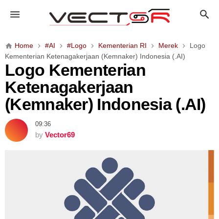
L
o
g
o
Home
#AI
#Logo
Kementerian RI
Merek
Logo
K
Kementerian Ketenagakerjaan (Kemnaker) Indonesia (.AI)
e
Logo Kementerian
m
Ketenagakerjaan
e
n
(Kemnaker) Indonesia (.AI)
t
e
09:36
r
by
Vector69
i
a
n
K
e
t
e
n