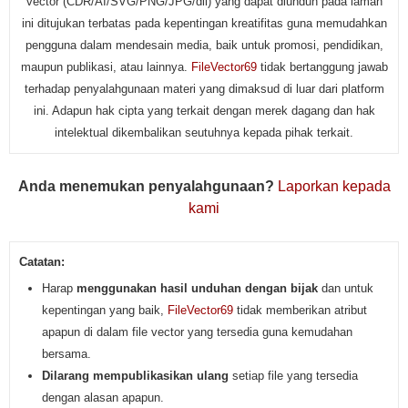
vector (CDR/AI/SVG/PNG/JPG/dll) yang dapat diunduh pada laman
ini ditujukan terbatas pada kepentingan kreatifitas guna memudahkan
pengguna dalam mendesain media, baik untuk promosi, pendidikan,
maupun publikasi, atau lainnya.
FileVector69
tidak bertanggung jawab
terhadap penyalahgunaan materi yang dimaksud di luar dari platform
ini. Adapun hak cipta yang terkait dengan merek dagang dan hak
intelektual dikembalikan seutuhnya kepada pihak terkait.
Anda menemukan penyalahgunaan?
Laporkan kepada
kami
Catatan:
Harap
menggunakan hasil unduhan dengan bijak
dan untuk
kepentingan yang baik,
FileVector69
tidak memberikan atribut
apapun di dalam file vector yang tersedia guna kemudahan
bersama.
Dilarang mempublikasikan ulang
setiap file yang tersedia
dengan alasan apapun.