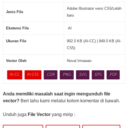
I
n
Adobe Illustrator versi CS5/Lebih
Jenis File
d
baru
o
n
Ekstensi File
.AI
e
s
Ukuran File
902.0 KB (AI-CC) | 949.0 KB (AI-
i
CS5)
a
(
Vector Oleh
Noval Irmawan
.
A
AI-CC
AI-CS5
.CDR
.PNG
.SVG
.EPS
.PDF
I
)
Anda memiliki masalah saat ingin mengunduh file
vector?
Beri tahu kami melalui kolom komentar di bawah.
Unduh juga
File Vector
yang mirip :