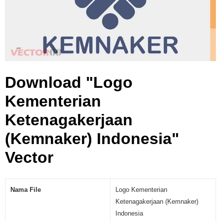
a
g
a
k
e
r
j
Download "Logo
a
a
Kementerian
n
Ketenagakerjaan
(
K
(Kemnaker) Indonesia"
e
m
Vector
n
a
k
Nama File
Logo Kementerian
e
Ketenagakerjaan (Kemnaker)
r
)
Indonesia