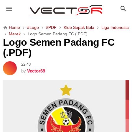
L
o
g
o
Home
#Logo
#PDF
Klub Sepak Bola
Liga Indonesia
S
Merek
Logo Semen Padang FC (.PDF)
e
Logo Semen Padang FC
m
(.PDF)
e
n
22:48
P
by
Vector69
a
d
a
n
g
F
C
(
.
P