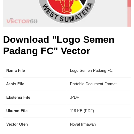
D
F
)
Download "Logo Semen
Padang FC" Vector
Nama File
Logo Semen Padang FC
Jenis File
Portable Document Format
Ekstensi File
.PDF
Ukuran File
118 KB (PDF)
Vector Oleh
Noval Irmawan