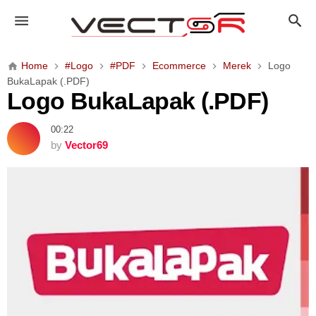
L
o
g
o
Home
#Logo
#PDF
Ecommerce
Merek
Logo
B
BukaLapak (.PDF)
u
Logo BukaLapak (.PDF)
k
a
00:22
L
by
Vector69
a
p
a
k
(
.
P
D
F
)