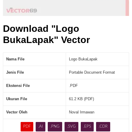
Download "Logo
BukaLapak" Vector
Nama File
Logo BukaLapak
Jenis File
Portable Document Format
Ekstensi File
.PDF
Ukuran File
61.2 KB (PDF)
Vector Oleh
Noval Irmawan
PDF
.AI
.PNG
.SVG
.EPS
.CDR