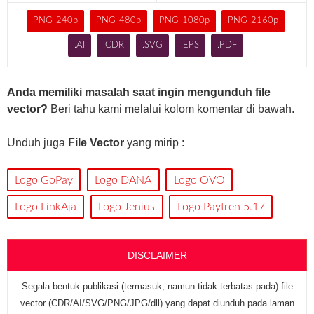
PNG-240p
PNG-480p
PNG-1080p
PNG-2160p
.AI
.CDR
.SVG
.EPS
.PDF
Anda memiliki masalah saat ingin mengunduh file
vector?
Beri tahu kami melalui kolom komentar di bawah.
Unduh juga
File Vector
yang mirip :
Logo GoPay
Logo DANA
Logo OVO
Logo LinkAja
Logo Jenius
Logo Paytren 5.17
DISCLAIMER
Segala bentuk publikasi (termasuk, namun tidak terbatas pada) file
vector (CDR/AI/SVG/PNG/JPG/dll) yang dapat diunduh pada laman