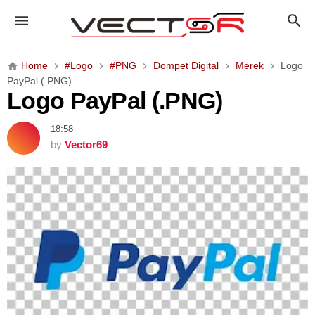
L
o
g
o
Home
#Logo
#PNG
Dompet Digital
Merek
Logo
P
PayPal (.PNG)
a
Logo PayPal (.PNG)
y
P
18:58
a
by
Vector69
l
(
.
P
N
G
)