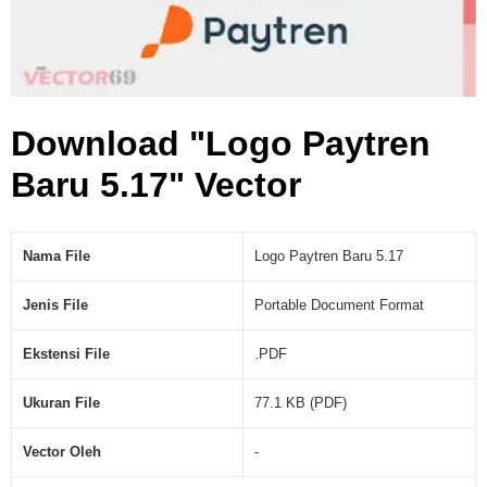
.
P
D
F
)
Download "Logo Paytren
Baru 5.17" Vector
Nama File
Logo Paytren Baru 5.17
Jenis File
Portable Document Format
Ekstensi File
.PDF
Ukuran File
77.1 KB (PDF)
Vector Oleh
-