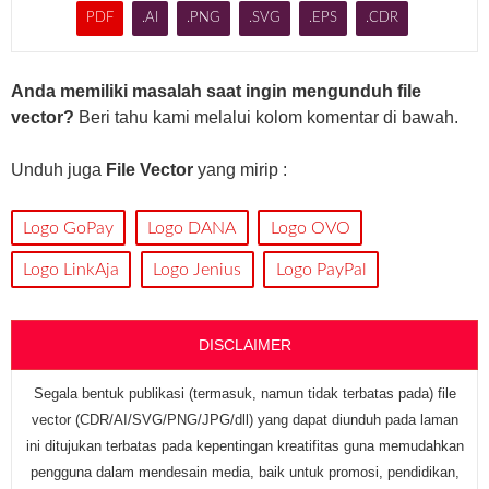
PDF
.AI
.PNG
.SVG
.EPS
.CDR
Anda memiliki masalah saat ingin mengunduh file
vector?
Beri tahu kami melalui kolom komentar di bawah.
Unduh juga
File Vector
yang mirip :
Logo GoPay
Logo DANA
Logo OVO
Logo LinkAja
Logo Jenius
Logo PayPal
DISCLAIMER
Segala bentuk publikasi (termasuk, namun tidak terbatas pada) file
vector (CDR/AI/SVG/PNG/JPG/dll) yang dapat diunduh pada laman
ini ditujukan terbatas pada kepentingan kreatifitas guna memudahkan
pengguna dalam mendesain media, baik untuk promosi, pendidikan,