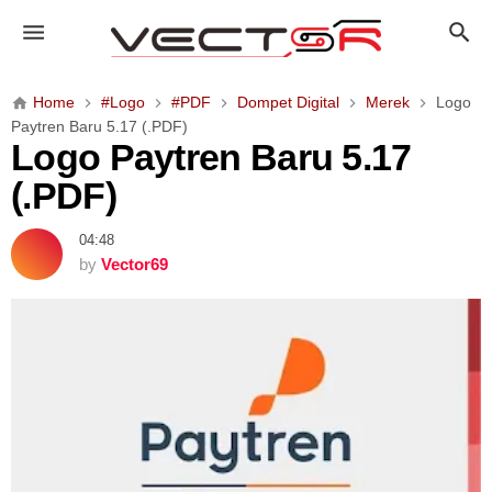
L
o
g
o
Home
#Logo
#PDF
Dompet Digital
Merek
Logo
P
Paytren Baru 5.17 (.PDF)
a
Logo Paytren Baru 5.17
y
(.PDF)
t
r
04:48
e
by
Vector69
n
B
a
r
u
5
.
1
7
(