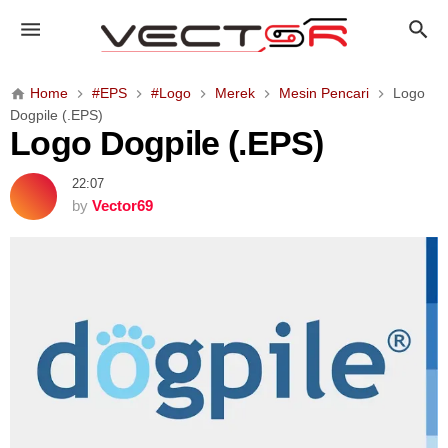
L
o
g
o
Home
#EPS
#Logo
Merek
Mesin Pencari
Logo
D
Dogpile (.EPS)
o
Logo Dogpile (.EPS)
g
p
22:07
i
by
Vector69
l
e
(
.
E
P
S
)