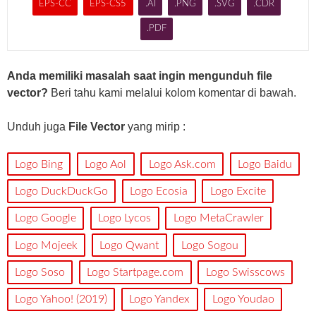
EPS-CC
EPS-CS5
.AI
.PNG
.SVG
.CDR
.PDF
Anda memiliki masalah saat ingin mengunduh file
vector?
Beri tahu kami melalui kolom komentar di bawah.
Unduh juga
File Vector
yang mirip :
Logo Bing
Logo Aol
Logo Ask.com
Logo Baidu
Logo DuckDuckGo
Logo Ecosia
Logo Excite
Logo Google
Logo Lycos
Logo MetaCrawler
Logo Mojeek
Logo Qwant
Logo Sogou
Logo Soso
Logo Startpage.com
Logo Swisscows
Logo Yahoo! (2019)
Logo Yandex
Logo Youdao