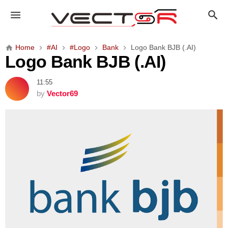
L
o
g
o
Home
#AI
#Logo
Bank
Logo Bank BJB (.AI)
B
Logo Bank BJB (.AI)
a
n
11:55
k
by
Vector69
B
J
B
(
.
A
I
)