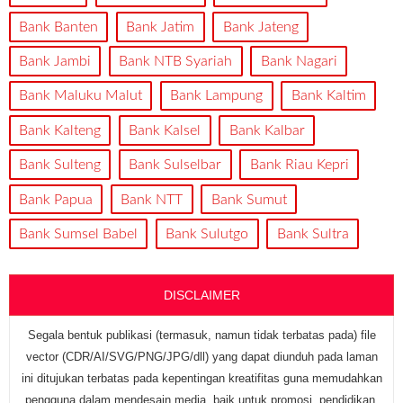
Bank Banten
Bank Jatim
Bank Jateng
Bank Jambi
Bank NTB Syariah
Bank Nagari
Bank Maluku Malut
Bank Lampung
Bank Kaltim
Bank Kalteng
Bank Kalsel
Bank Kalbar
Bank Sulteng
Bank Sulselbar
Bank Riau Kepri
Bank Papua
Bank NTT
Bank Sumut
Bank Sumsel Babel
Bank Sulutgo
Bank Sultra
DISCLAIMER
Segala bentuk publikasi (termasuk, namun tidak terbatas pada) file
vector (CDR/AI/SVG/PNG/JPG/dll) yang dapat diunduh pada laman
ini ditujukan terbatas pada kepentingan kreatifitas guna memudahkan
pengguna dalam mendesain media, baik untuk promosi, pendidikan,