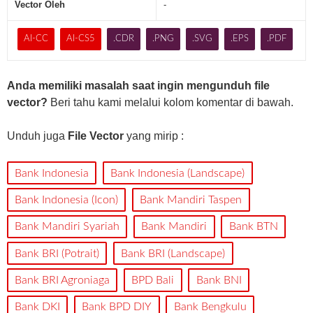
Vector Oleh
-
AI-CC
AI-CS5
.CDR
.PNG
.SVG
.EPS
.PDF
Anda memiliki masalah saat ingin mengunduh file
vector?
Beri tahu kami melalui kolom komentar di bawah.
Unduh juga
File Vector
yang mirip :
Bank Indonesia
Bank Indonesia (Landscape)
Bank Indonesia (Icon)
Bank Mandiri Taspen
Bank Mandiri Syariah
Bank Mandiri
Bank BTN
Bank BRI (Potrait)
Bank BRI (Landscape)
Bank BRI Agroniaga
BPD Bali
Bank BNI
Bank DKI
Bank BPD DIY
Bank Bengkulu