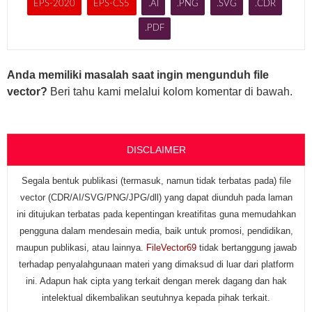
EPS-2020
EPS-CS5
.AI
.PNG
.SVG
.CDR
.PDF
Anda memiliki masalah saat ingin mengunduh file
vector?
Beri tahu kami melalui kolom komentar di bawah.
DISCLAIMER
Segala bentuk publikasi (termasuk, namun tidak terbatas pada) file
vector (CDR/AI/SVG/PNG/JPG/dll) yang dapat diunduh pada laman
ini ditujukan terbatas pada kepentingan kreatifitas guna memudahkan
pengguna dalam mendesain media, baik untuk promosi, pendidikan,
maupun publikasi, atau lainnya.
FileVector69
tidak bertanggung jawab
terhadap penyalahgunaan materi yang dimaksud di luar dari platform
ini. Adapun hak cipta yang terkait dengan merek dagang dan hak
intelektual dikembalikan seutuhnya kepada pihak terkait.