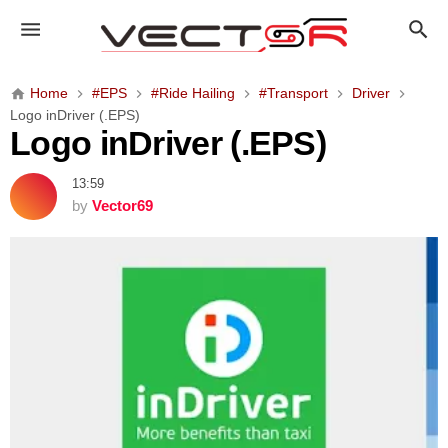
L
o
g
o
Home
#EPS
#Ride Hailing
#Transport
Driver
i
Logo inDriver (.EPS)
n
Logo inDriver (.EPS)
D
r
13:59
i
by
Vector69
v
e
r
(
.
E
P
S
)