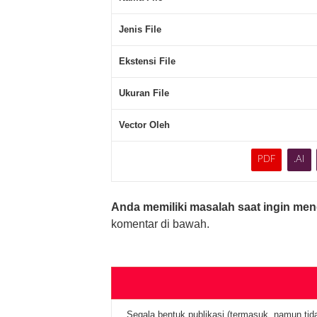
Jenis File
Ekstensi File
Ukuran File
Vector Oleh
PDF
.AI
Anda memiliki masalah saat ingin men
komentar di bawah.
Segala bentuk publikasi (termasuk, namun tid