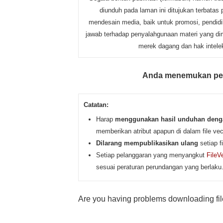
diunduh pada laman ini ditujukan terbata
mendesain media, baik untuk promosi, pendidi
jawab terhadap penyalahgunaan materi yang dima
merek dagang dan hak intelek
Anda menemukan pe
Catatan:
Harap
menggunakan hasil unduhan denga
memberikan atribut apapun di dalam file v
Dilarang mempublikasikan ulang
setiap f
Setiap pelanggaran yang menyangkut
FileV
sesuai peraturan perundangan yang berlaku
Are you having problems downloading file