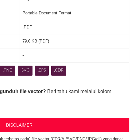
Portable Document Format
.PDF
79.6 KB (PDF)
-
.PNG
.SVG
.EPS
.CDR
gunduh file vector?
Beri tahu kami melalui kolom
DISCLAIMER
ak terbatas pada) file vector (CDR/AI/SVG/PNG/JPG/dll) yang dapat