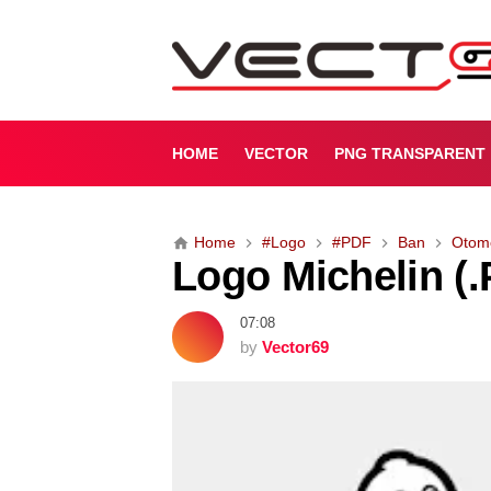
L
o
g
o
M
i
HOME
VECTOR
PNG TRANSPARENT
c
h
e
Home
#Logo
#PDF
Ban
Otomo
l
Logo Michelin (
i
n
(
07:08
.
by
Vector69
P
D
F
)