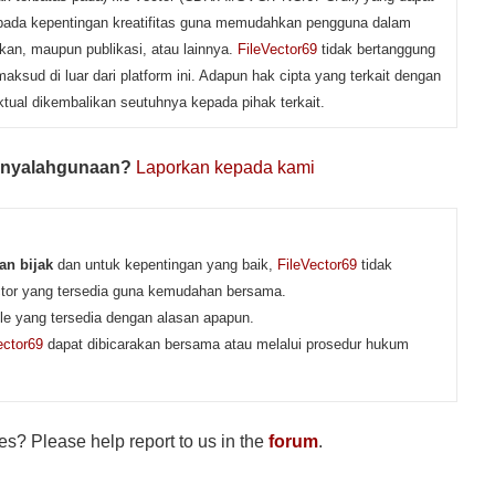
s pada kepentingan kreatifitas guna memudahkan pengguna dalam
kan, maupun publikasi, atau lainnya.
FileVector69
tidak bertanggung
ksud di luar dari platform ini. Adapun hak cipta yang terkait dengan
tual dikembalikan seutuhnya kepada pihak terkait.
nyalahgunaan?
Laporkan kepada kami
n bijak
dan untuk kepentingan yang baik,
FileVector69
tidak
ector yang tersedia guna kemudahan bersama.
ile yang tersedia dengan alasan apapun.
ector69
dapat dibicarakan bersama atau melalui prosedur hukum
.
s? Please help report to us in the
forum
.