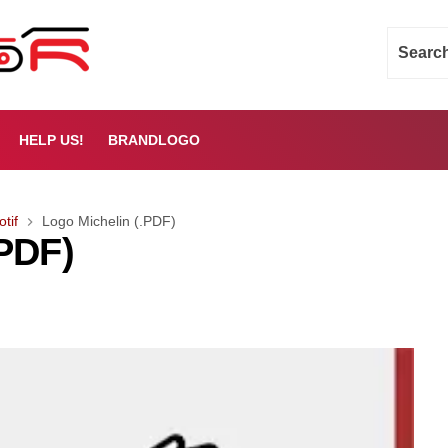
HELP US!
BRANDLOGO
tif
Logo Michelin (.PDF)
.PDF)